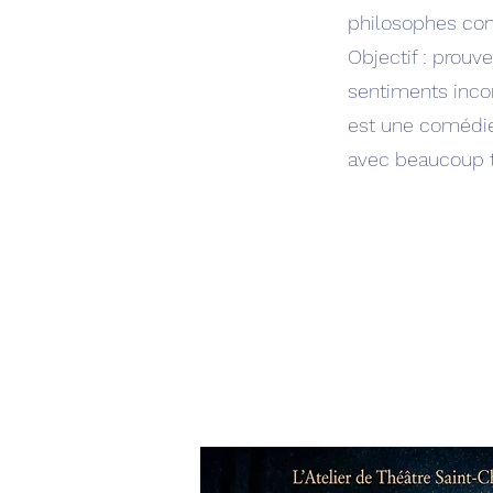
philosophes conv
Objectif : prouv
sentiments incon
est une comédi
avec beaucoup t