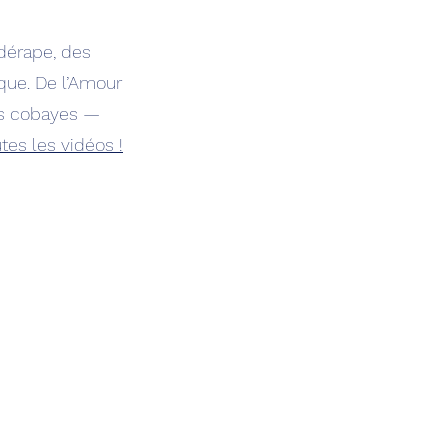
 dérape, des
que. De l’Amour
es cobayes —
tes les vidéos !